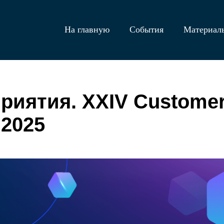
На главную
События
Материа
риятия. XXIV Customer
 2025