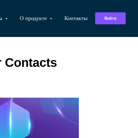
лы
О продукте
Контакты
Войти
 Contacts